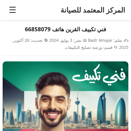
خطى
المركز المعتمد للصيانة
☰
لى
لمحتوى
فني تكييف القرين هاتف 66858079
✍️
بقلم:
Badr Alnajar
📅
نشر:
3 يوليو، 2024
🔄
تحديث:
26 أكتوبر،
2025
📂
قسم:
ورشة تصليح التكييفات