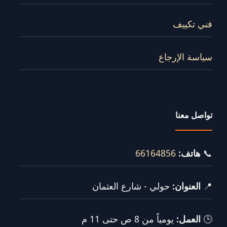
فني تكييف
سياسة الإرجاع
تواصل معنا
📞
هاتف:
66164856
📍
العنوان:
حولي - شارع العثمان
🕒
العمل:
يومياً من 8 ص حتى 11 م