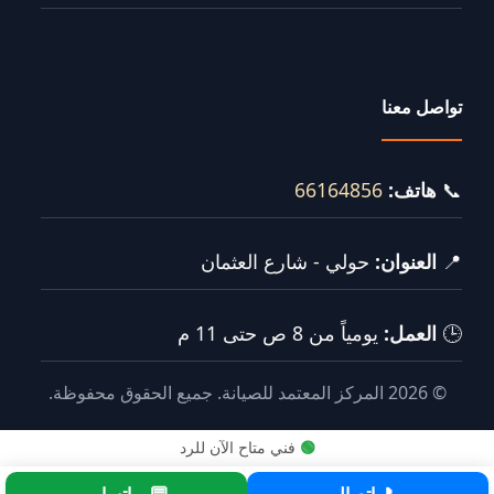
تواصل معنا
📞
هاتف:
66164856
📍
العنوان:
حولي - شارع العثمان
🕒
العمل:
يومياً من 8 ص حتى 11 م
© 2026 المركز المعتمد للصيانة. جميع الحقوق محفوظة.
🟢
فني متاح الآن للرد