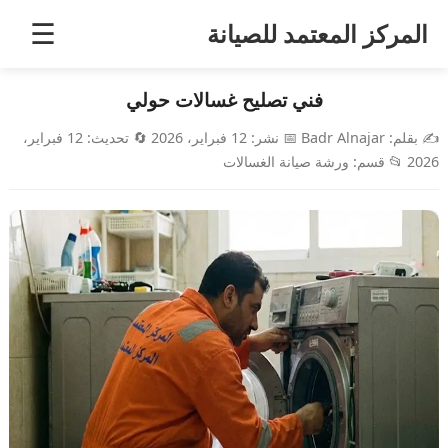
خطى
المركز المعتمد للصيانة
☰
لى
لمحتوى
فني تصليح غسالات حولي
✍️
بقلم:
Badr Alnajar
📅
نشر:
12 فبراير، 2026
🔄
تحديث:
12 فبراير،
2026
📂
قسم:
ورشة صيانة الغسالات